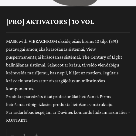
[PRO] AKTIVATORS | 10 VOL
MASK with VIBRACHROM oksidējošais krēms 10 tilp. (3%)
pastāvīgai amonjaka krāsošanas sistēmai, View
puspermanentajai krāsošanas sistēmai, The Century of Light
balināšanas sistēmai. Sajaucot ar krāsu, tā veido viendabīgu
krēmveida maisījumu, kas nepil, klājot uz matiem. Iegūtais
krāsvielu sastāvs satur aizsargājošus un mīkstinošus
komponentus.
Produkts paredzēts tikai profesionālai lietošanai. Pirms
lietošanas rūpīgi izlasiet produkta lietošanas instrukciju.
Par sadarbības iespējām ar Davines komandu lūdzam sazināties -
KONTAKTI
Samazināt daudzumu
Palielināt daudzumu