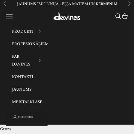
Pāriet uz saturu
JAUNUMS "SU" LĪNIJĀ - EĻĻA MATIEM UN ĶERMENIM
Atpakaļ
Tā
Davines
Izvēlne
Meklēšan
Grozs
PRODUKTI
PROFESIONĀĻIEM
PAR
DAVINES
KONTAKTI
JAUNUMS
MEISTARKLASE
PIETEIKTIES
Grozs