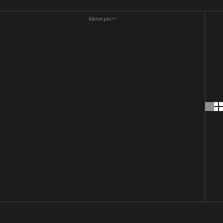
Kārtot pēc
Kārtot pēc
Piedāvātais
Most relevant
Vislabāk pārdotais
Alfabētiskā secībā, AZ
Alfabētiskā secībā, ZA
Cena, no zemākās uz augstāko
Cena no augstākās uz zemāko
Datums, no veca līdz jaunam
Datums, no jauna uz veco
IZPĀRDOTS