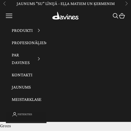
Pāriet uz saturu
JAUNUMS "SU" LĪNIJĀ - EĻĻA MATIEM UN ĶERMENIM
Atpakaļ
Tā
Davines
Izvēlne
Meklēšan
Grozs
PRODUKTI
PROFESIONĀĻIEM
PAR
DAVINES
KONTAKTI
JAUNUMS
MEISTARKLASE
PIETEIKTIES
Grozs