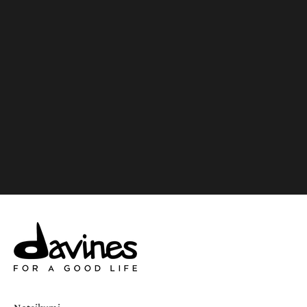
Pievienot grozam
BLEACHING POWDER /
BALINOŠAIS PŪDERIS